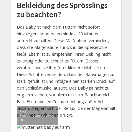
Bekleidung des Sprösslings
zu beachten?
Das Baby ist nach dem Füttern nicht sofort
hinzulegen, sondern zumindest 20 Minuten
aufrecht zu halten. Diese Maßnahme verhindert,
dass die Magensäure zurück in die Speiseröhre
fließt. Eltern ist zu empfehlen, ihren Liebling nicht
zu üppig oder zu schnell zu füttern. Besser
verabreichen sie ihm öfter kleinere Mahlzeiten.
Diese Schritte vermeiden, dass der Babymagen zu
stark gefüllt ist und infolge einen starken Druck auf
den Schließmuskel ausübt. Das Baby ist nicht zu
eng anzuziehen, vor allem nicht im Bauchbereich.
Falls Eltern diesen Zusammenhang außer Acht
lassen, steigert sich der Reflux, da der Mageninhalt
Pixel-
sich weiter nach oben drückt.
Shot/shutterstock.co
m