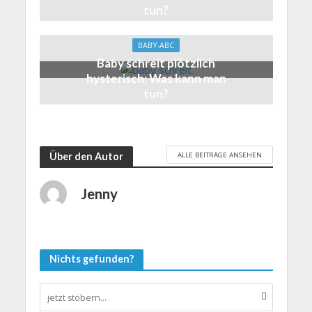
tun?
BABY-ABC
Baby schreit plötzlich
hysterisch: Was kann man
tun?
ALLE BEITRÄGE ANSEHEN
Über den Autor
Jenny
Nichts gefunden?