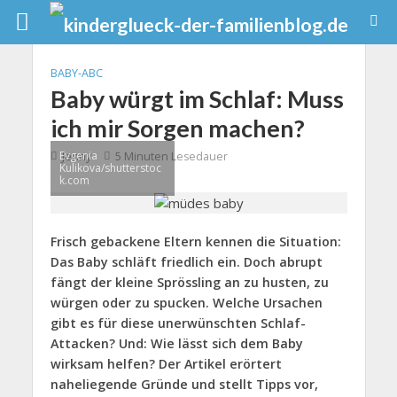
BABY-ABC
Baby würgt im Schlaf: Muss
ich mir Sorgen machen?
Evgenia
Jenny
5 Minuten Lesedauer
Kulikova/shutterstoc
k.com
Frisch gebackene Eltern kennen die Situation:
Das Baby schläft friedlich ein. Doch abrupt
fängt der kleine Sprössling an zu husten, zu
würgen oder zu spucken. Welche Ursachen
gibt es für diese unerwünschten Schlaf-
Attacken? Und: Wie lässt sich dem Baby
wirksam helfen? Der Artikel erörtert
naheliegende Gründe und stellt Tipps vor,