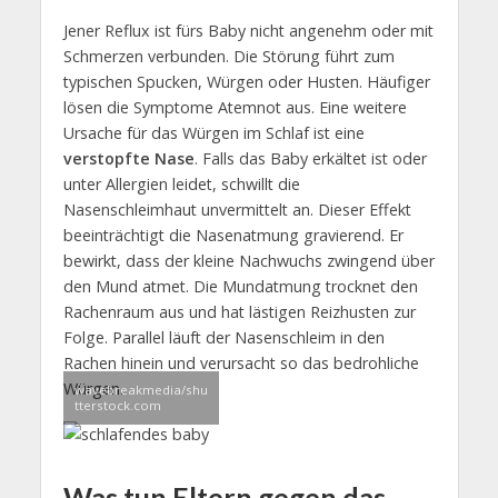
Jener Reflux ist fürs Baby nicht angenehm oder mit
Schmerzen verbunden. Die Störung führt zum
typischen Spucken, Würgen oder Husten. Häufiger
lösen die Symptome Atemnot aus. Eine weitere
Ursache für das Würgen im Schlaf ist eine
verstopfte Nase
. Falls das Baby erkältet ist oder
unter Allergien leidet, schwillt die
Nasenschleimhaut unvermittelt an. Dieser Effekt
beeinträchtigt die Nasenatmung gravierend. Er
bewirkt, dass der kleine Nachwuchs zwingend über
den Mund atmet. Die Mundatmung trocknet den
Rachenraum aus und hat lästigen Reizhusten zur
Folge. Parallel läuft der Nasenschleim in den
Rachen hinein und verursacht so das bedrohliche
Würgen.
wavebreakmedia/shu
tterstock.com
Was tun Eltern gegen das