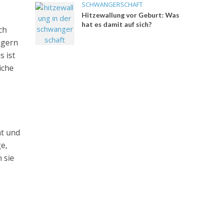
SCHWANGERSCHAFT
Hitzewallung vor Geburt: Was
hat es damit auf sich?
ch
 gern
s ist
iche
ht und
e,
 sie