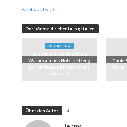
Facebook
Twitter
Das könnte dir ebenfalls gefallen
KINDERALLTAG
Spielsachen aus den Alpen:
Warum alpines Holzspielzeug
Coole 
bei Kindern und Eltern so gut
Techni
ankommt
Über den Autor
Jenny