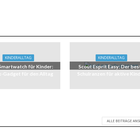
KINDERALLTAG
KINDERALLTAG
Smartwatch für Kinder:
Scout Esprit Easy: Der bes
k-Gadget für den Alltag
Schulranzen für aktive Kin
ALLE BEITRÄGE AN