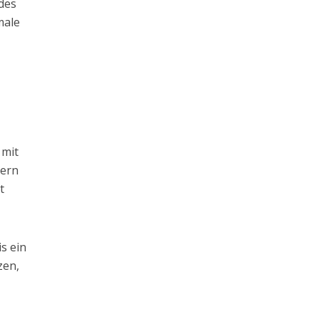
des
male
 mit
dern
t
s ein
zen,