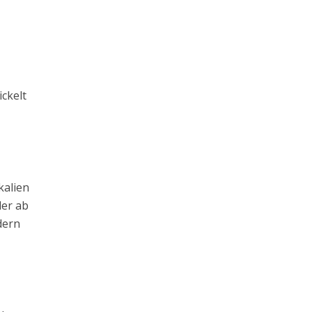
ickelt
kalien
der ab
dern