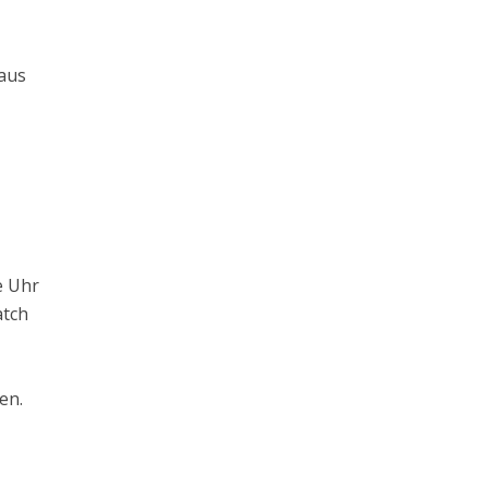
 aus
e Uhr
atch
en.