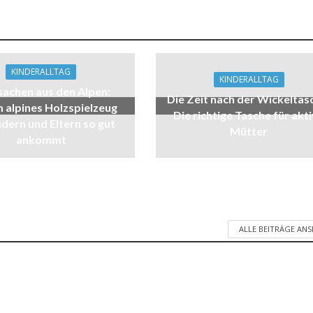
KINDERALLTAG
KINDERALLTAG
sachen aus den Alpen:
Die Zeit nach der Wickeltas
alpines Holzspielzeug
Die richtige Tasche für akt
ndern und Eltern so gut
Mütter
ankommt
ALLE BEITRÄGE AN