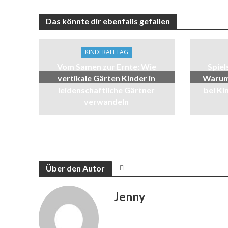
Das könnte dir ebenfalls gefallen
KINDERALLTAG
Vom Samen zur Ernte: Wie
Spiel
vertikale Gärten Kinder in
Warum 
leidenschaftliche Gärtner
bei Ki
verwandeln
Über den Autor
Jenny