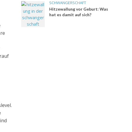
SCHWANGERSCHAFT
Hitzewallung vor Geburt: Was
hat es damit auf sich?
e
ere
g
rauf
level.
e
Kind