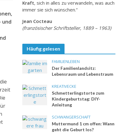
Kraft
, sich in alles zu verwandeln, was auch
immer sie sich wünschen.”
onen,
Jean Cocteau
- und
(französischer Schriftsteller, 1889 – 1963)
und
Häufig gelesen
FAMILIENLEBEN
Der Familienlandsitz:
Lebensraum und Lebenstraum
die
KREATIVECKE
rzeit
Schmetterlingstorte zum
Die
Kindergeburtstag: DIY-
Anleitung
für
n
SCHWANGERSCHAFT
et
Muttermund 1 cm offen: Wann
geht die Geburt los?