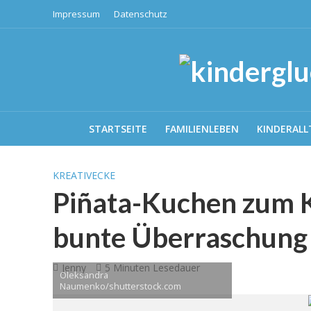
Impressum
Datenschutz
STARTSEITE
FAMILIENLEBEN
KINDERALL
KREATIVECKE
Piñata-Kuchen zum K
bunte Überraschung
Jenny
5 Minuten Lesedauer
Oleksandra
Naumenko/shutterstock.com