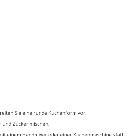
reiten Sie eine runde Kuchenform vor.
r und Zucker mischen.
 mit einem Handmixer oder einer Küchenmaschine glatt.