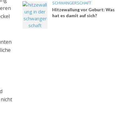
ung
SCHWANGERSCHAFT
deren
Hitzewallung vor Geburt: Was
hat es damit auf sich?
ckel
unten
liche
d
nicht