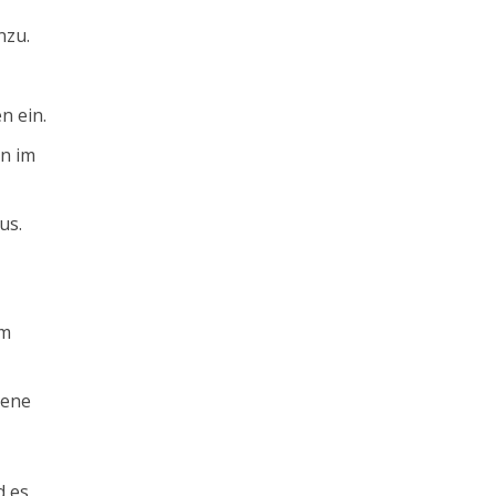
nzu.
n ein.
n im
us.
em
tene
d es