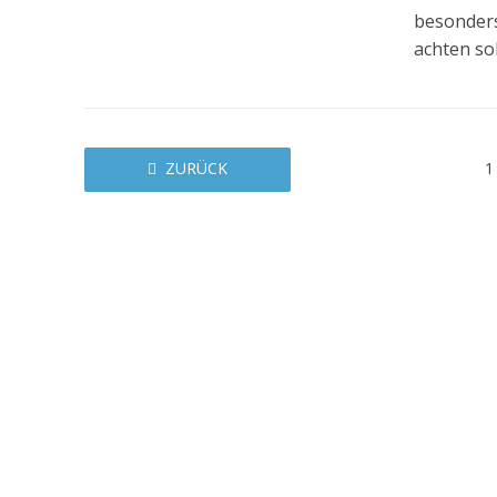
besonder
achten soll
ZURÜCK
1