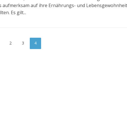
s aufmerksam auf ihre Ernährungs- und Lebensgewohnhei
ten. Es gilt...
2
3
4