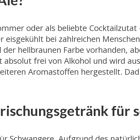
Ale?
ommer oder als beliebte Cocktailzutat –
r eisgekühlt bei zahlreichen Menschen 
d der hellbraunen Farbe vorhanden, ab
t absolut frei von Alkohol und wird au
eiteren Aromastoffen hergestellt. Da
frischungsgetränk für
 für Schwangere. Aufgrund des natürl