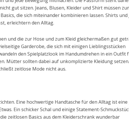
sein und jede Bewegung mitmachen. Die Passform steht dahe
icht gut sitzen. Jeans, Blusen, Kleider und Shirt müssen zu
 Basics, die sich miteinander kombinieren lassen. Shirts und
t, erleichtern den Alltag.
ben und die zur Hose und zum Kleid gleichermaßen gut get
ielseitige Garderobe, die sich mit einigen Lieblingsstücken
rwandeln den Spielplatzlook im Handumdrehen in ein Outfit 
. Mütter sollten dabei auf unkomplizierte Kleidung setzen
hließt zeitlose Mode nicht aus.
chten. Eine hochwertige Handtasche für den Alltag ist eine
 Etwas. Ein schicker Schal und einige Statement-Schmuckstü
 die zeitlosen Basics aus dem Kleiderschrank wunderbar