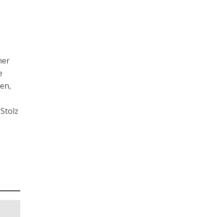
mer
e
en,
Stolz