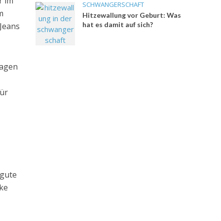
r im
SCHWANGERSCHAFT
m
Hitzewallung vor Geburt: Was
hat es damit auf sich?
 Jeans
ragen
für
.
 gute
cke