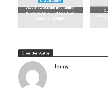
FAMILIENLEBEN
Wäschewaschen mit kleinen
De
Kindern: Spiel und Spaß mit
Lebens
Socken und Shirts
Über den Autor
Jenny