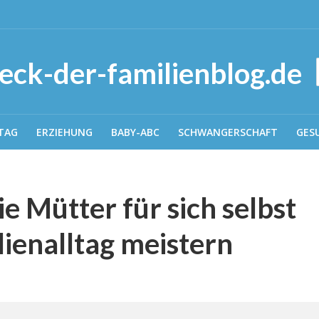
TAG
ERZIEHUNG
BABY-ABC
SCHWANGERSCHAFT
GES
e Mütter für sich selbst
ienalltag meistern