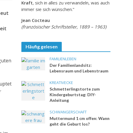
Kraft
, sich in alles zu verwandeln, was auch
immer sie sich wünschen.”
neut
Jean Cocteau
(französischer Schriftsteller, 1889 – 1963)
eit
Häufig gelesen
FAMILIENLEBEN
guten
Der Familienlandsitz:
Lebensraum und Lebenstraum
KREATIVECKE
auptet
Schmetterlingstorte zum
r
Kindergeburtstag: DIY-
Anleitung
SCHWANGERSCHAFT
Muttermund 1 cm offen: Wann
geht die Geburt los?